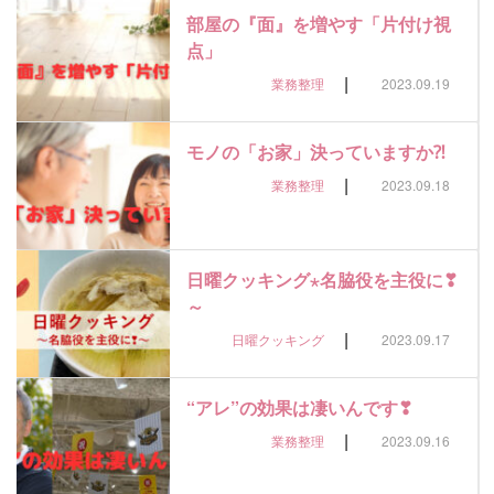
部屋の『面』を増やす「片付け視
点」
|
業務整理
2023.09.19
モノの「お家」決っていますか⁈
|
業務整理
2023.09.18
日曜クッキング⋆名脇役を主役に❣
～
|
日曜クッキング
2023.09.17
“アレ”の効果は凄いんです❣
|
業務整理
2023.09.16