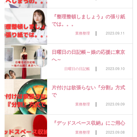
『整理整頓しましょう』の張り紙
では。。。
|
業務整理
2023.09.11
日曜日の日記帳～娘の応援に東京
へ～
|
日曜日の日記帳
2023.09.10
片付けは欲張らない『分割』方式
で
|
業務整理
2023.09.09
『デッドスペース収納』にご用心
|
業務整理
2023.09.08