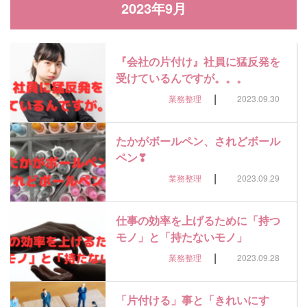
2023年9月
『会社の片付け』社員に猛反発を
受けているんですが。。。
|
業務整理
2023.09.30
たかがボールペン、されどボール
ペン❣
|
業務整理
2023.09.29
仕事の効率を上げるために「持つ
モノ」と「持たないモノ」
|
業務整理
2023.09.28
「片付ける」事と「きれいにす