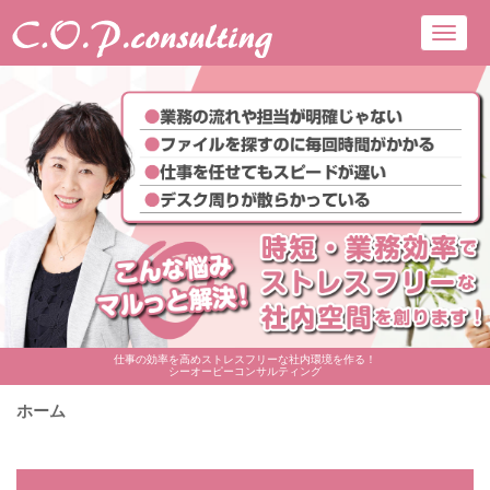
Toggl
navig
仕事の効率を高めストレスフリーな社内環境を作る！
シーオーピーコンサルティング
ホーム