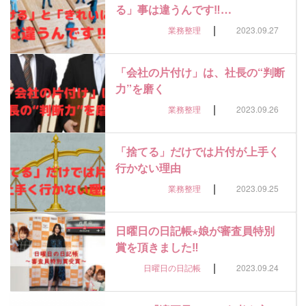
る」事は違うんです‼…
|
業務整理
2023.09.27
「会社の片付け」は、社長の“判断
力”を磨く
|
業務整理
2023.09.26
「捨てる」だけでは片付が上手く
行かない理由
|
業務整理
2023.09.25
日曜日の日記帳⋆娘が審査員特別
賞を頂きました‼
|
日曜日の日記帳
2023.09.24