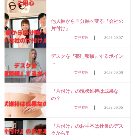
他人軸から自分軸へ変る『会社の
片付け』
|
業務整理
2023.09.07
デスクを『整理整頓』するポイン
ト
|
業務整理
2023.09.06
『片付け』の現状維持は成果な
の？
|
業務整理
2023.09.05
『片付け』のお手本は社長のデス
クから❣