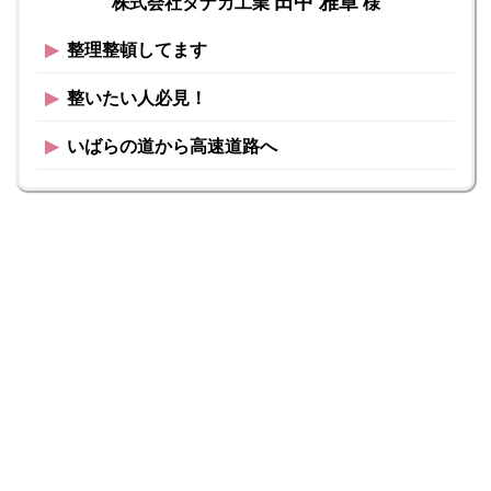
田中 雅章
株式会社タナカ工業
様
▶︎
整理整頓してます
▶︎
整いたい人必見！
▶︎
いばらの道から高速道路へ