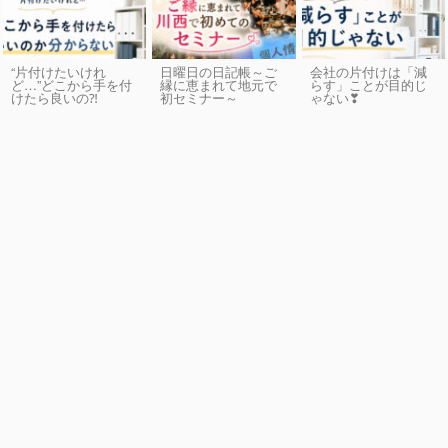
“片付けたいけれ
日曜日の日記帳～ご
会社の片付けは「減
ど…”どこから手を付
縁に恵まれて地元で
らす」ことが目的じ
けたら良いの⁈
初セミナー～
ゃない❣