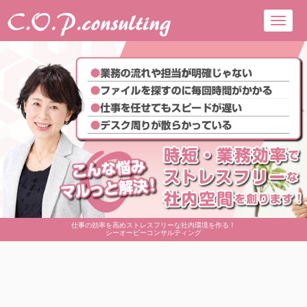
Toggl
navig
仕事の効率を高めストレスフリーな社内環境を作る！
シーオーピーコンサルティング