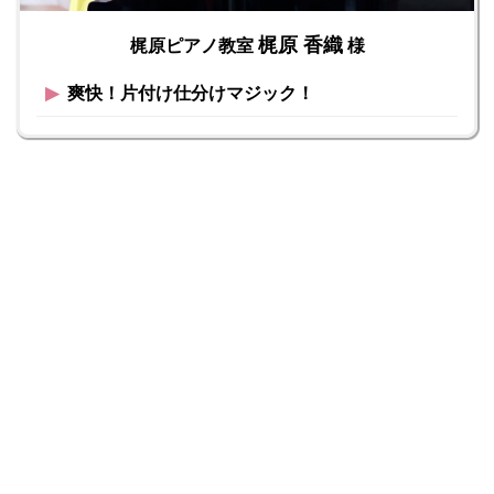
梶原 香織
梶原ピアノ教室
様
▶︎
爽快！片付け仕分けマジック！