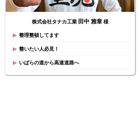
田中 雅章
株式会社タナカ工業
様
▶︎
整理整頓してます
▶︎
整いたい人必見！
▶︎
いばらの道から高速道路へ