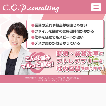
Toggl
navig
仕事の効率を高めストレスフリーな社内環境を作る！
シーオーピーコンサルティング