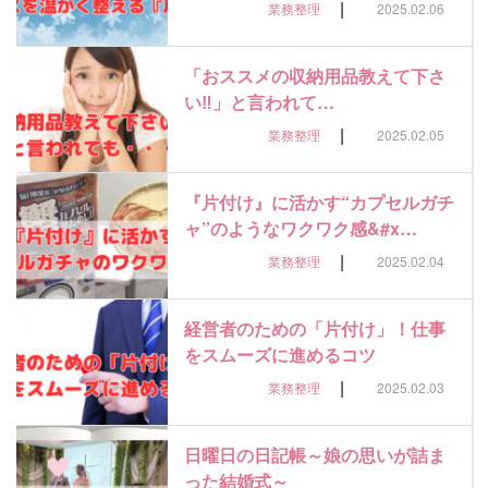
|
業務整理
2025.02.06
「おススメの収納用品教えて下さ
い‼」と言われて…
|
業務整理
2025.02.05
『片付け』に活かす“カプセルガチ
ャ”のようなワクワク感&#x…
|
業務整理
2025.02.04
経営者のための「片付け」！仕事
をスムーズに進めるコツ
|
業務整理
2025.02.03
日曜日の日記帳～娘の思いが詰ま
った結婚式～