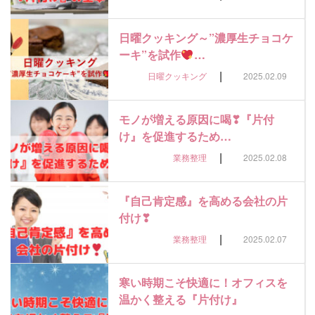
日曜クッキング～”濃厚生チョコケ
ーキ”を試作
…
|
日曜クッキング
2025.02.09
モノが増える原因に喝❣『片付
け』を促進するため…
|
業務整理
2025.02.08
『自己肯定感』を高める会社の片
付け❣
|
業務整理
2025.02.07
寒い時期こそ快適に！オフィスを
温かく整える『片付け』