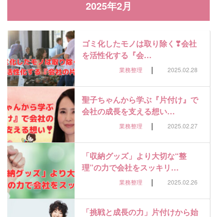
2025年2月
ゴミ化したモノは取り除く❣会社
を活性化する『会…
|
業務整理
2025.02.28
聖子ちゃんから学ぶ『片付け』で
会社の成長を支える想い…
|
業務整理
2025.02.27
「収納グッズ」より大切な“整
理”の力で会社をスッキリ…
|
業務整理
2025.02.26
「挑戦と成長の力」片付けから始