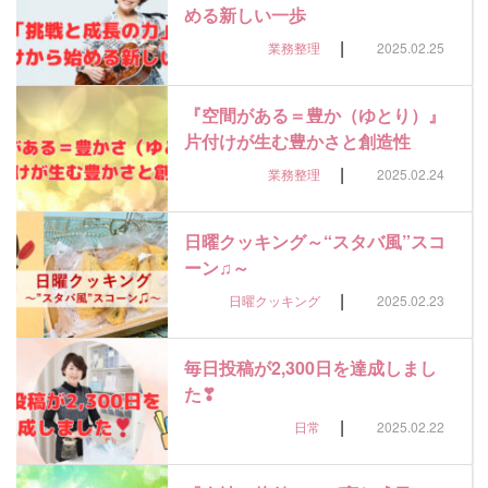
める新しい一歩
|
業務整理
2025.02.25
『空間がある＝豊か（ゆとり）』
片付けが生む豊かさと創造性
|
業務整理
2025.02.24
日曜クッキング～“スタバ風”スコ
ーン♫～
|
日曜クッキング
2025.02.23
毎日投稿が2,300日を達成しまし
た❣
|
日常
2025.02.22