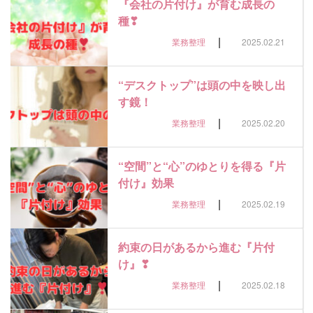
『会社の片付け』が育む成長の
種❣
|
業務整理
2025.02.21
“デスクトップ”は頭の中を映し出
す鏡！
|
業務整理
2025.02.20
“空間”と“心”のゆとりを得る『片
付け』効果
|
業務整理
2025.02.19
約束の日があるから進む『片付
け』❣
|
業務整理
2025.02.18