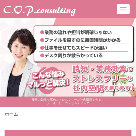
Toggl
navig
仕事の効率を高めストレスフリーな社内環境を作る！
シーオーピーコンサルティング
ホーム