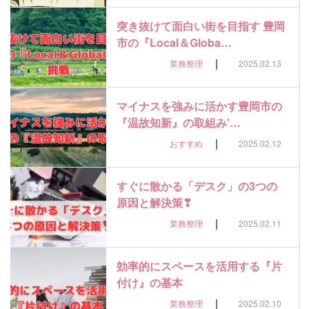
突き抜けて面白い街を目指す 豊岡
市の『Local＆Globa…
|
業務整理
2025.02.13
マイナスを強みに活かす豊岡市の
『温故知新』の取組み'…
|
おすすめ
2025.02.12
すぐに散かる「デスク」の3つの
原因と解決策❣
|
業務整理
2025.02.11
効率的にスペースを活用する『片
付け』の基本
|
業務整理
2025.02.10