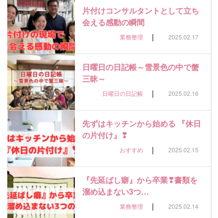
片付けコンサルタントとして立ち
会える感動の瞬間
|
業務整理
2025.02.17
日曜日の日記帳～雪景色の中で蟹
三昧～
|
日曜日の日記帳
2025.02.16
先ずはキッチンから始める 『休日
の片付け』❣
|
おすすめ
2025.02.15
『先延ばし癖』から卒業❣書類を
溜め込まない3つ…
|
業務整理
2025.02.14