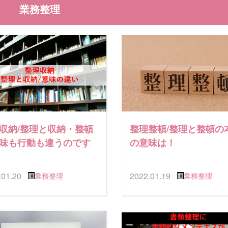
業務整理
収納/整理と収納・整頓
整理整頓/整理と整頓の
味も行動も違うのです
の意味は！
.01.20
2022.01.19
業務整理
業務整理