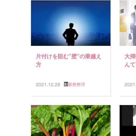
片付けを阻む”壁”の乗越え
大掃
方
んて
2021.12.28
2021
業務整理