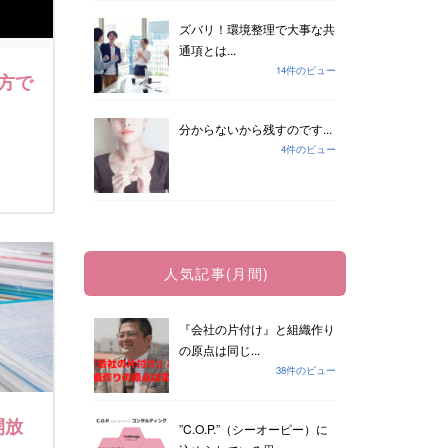
ズバリ！環境整理で大事な共
通項とは...
14件のビュー
方で
分からないから残すのです...
4件のビュー
人気記事(月間)
『会社の片付け』と組織作り
の原点は同じ...
38件のビュー
開放
”C.O.P.”（シーオーピー）に