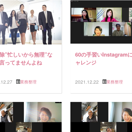
除”忙しいから無理”な
60の手習いInstagram
言ってませんよね
ャレンジ
.12.27
2021.12.22
業務整理
業務整理