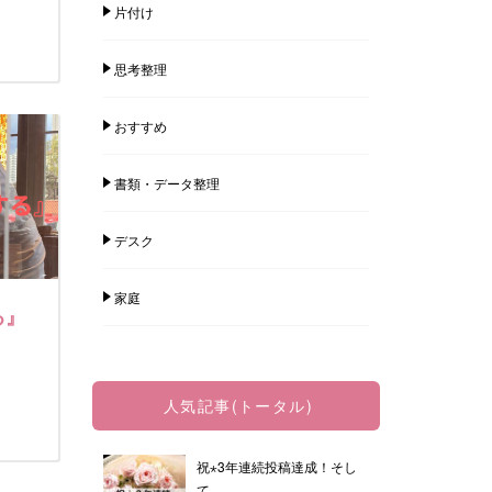
片付け
思考整理
おすすめ
書類・データ整理
デスク
家庭
る』
人気記事(トータル)
祝⋆3年連続投稿達成！そし
て。。。...