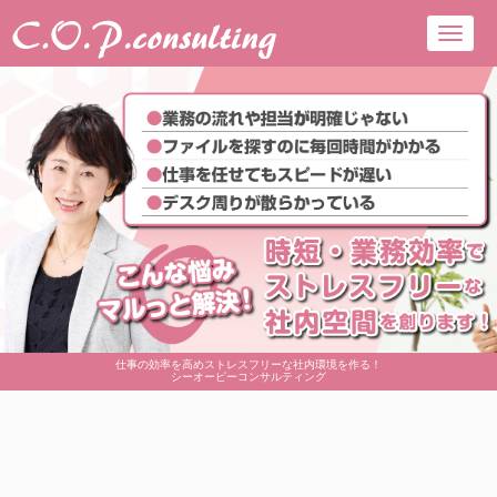
Toggl
navig
仕事の効率を高めストレスフリーな社内環境を作る！
シーオーピーコンサルティング