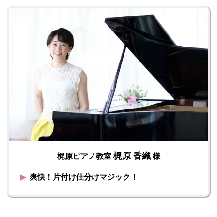
梶原 香織
梶原ピアノ教室
様
▶︎
爽快！片付け仕分けマジック！