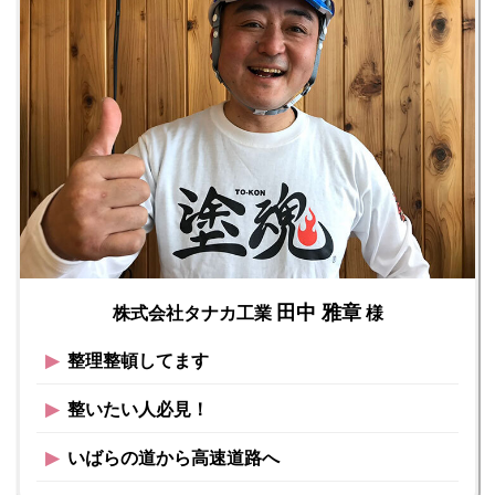
田中 雅章
株式会社タナカ工業
様
▶︎
整理整頓してます
▶︎
整いたい人必見！
▶︎
いばらの道から高速道路へ