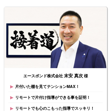
末安 真次
エースボンド株式会社
様
▶︎
片付いた棚を見てテンションMAX！
▶︎
リモートで片付け指導ができる事を証明！
▶︎
リモートでも心のこもった指導でスッキリ！