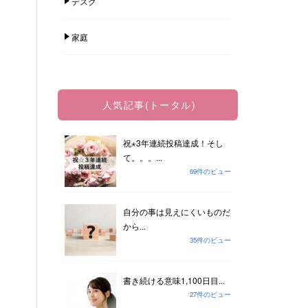
デスク
家庭
人気記事(トータル)
祝⋆3年連続投稿達成！そし
て。。。...
69件のビュー
自分の事は見えにくいものだ
から...
35件のビュー
書き続ける意味1,100日目...
27件のビュー