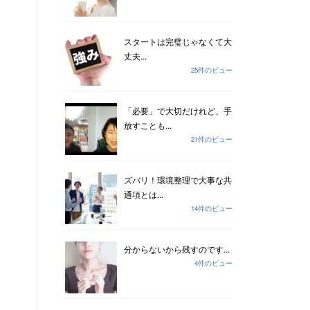
スタートは完璧じゃなくて大
丈夫...
25件のビュー
「必要」で大切だけれど、手
放すことも...
21件のビュー
ズバリ！環境整理で大事な共
通項とは...
14件のビュー
分からないから残すのです...
4件のビュー