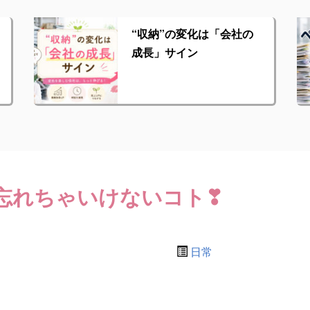
“収納”の変化は「会社の
成長」サイン
忘れちゃいけないコト❣
日常