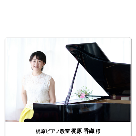
梶原 香織
梶原ピアノ教室
様