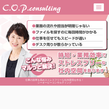
Toggl
navig
仕事の効率を高めストレスフリーな社内環境を作る！
シーオーピーコンサルティング