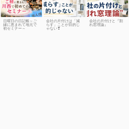
日曜日の日記帳～ご
会社の片付けは「減
会社の片付けと『割
縁に恵まれて地元で
らす」ことが目的じ
れ窓理論』
初セミナー～
ゃない❣