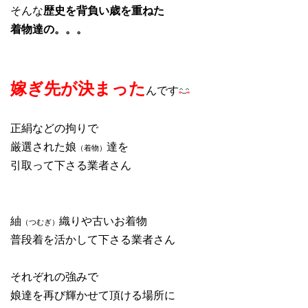
そんな
歴史を背負い歳を重ねた
着物達の。。。
嫁ぎ先が決まった
んです
正絹などの拘りで
厳選された娘
達を
（着物）
引取って下さる業者さん
紬
織りや古いお着物
（つむぎ）
普段着を活かして下さる業者さん
それぞれの強みで
娘達を再び輝かせて頂ける場所に