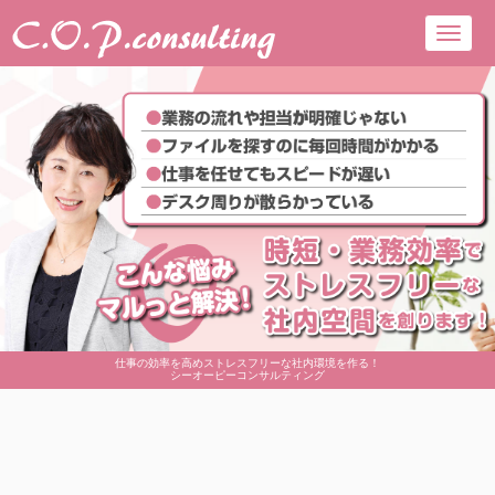
Toggl
navig
仕事の効率を高めストレスフリーな社内環境を作る！
シーオーピーコンサルティング