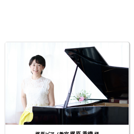
梶原 香織
梶原ピアノ教室
様