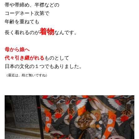
帯や帯締め、半襟などの
コーデネート次第で
年齢を重ねても
着物
長く着れるのが
なんです。
母から娘へ
代々引き継がれる
ものとして
日本の文化の１つでもありました。
（最近は、殆ど無いですね）