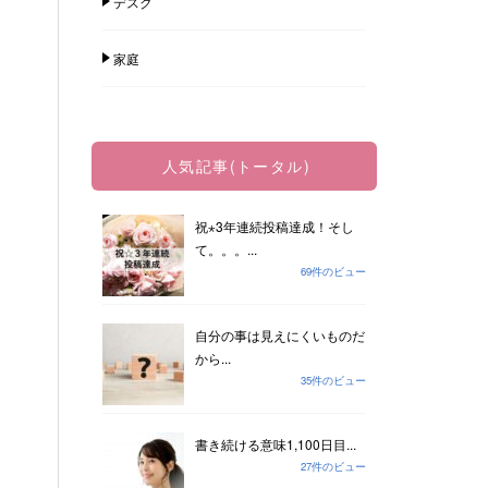
デスク
家庭
人気記事(トータル)
祝⋆3年連続投稿達成！そし
て。。。...
69件のビュー
自分の事は見えにくいものだ
から...
35件のビュー
書き続ける意味1,100日目...
27件のビュー