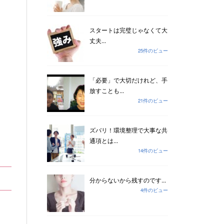
スタートは完璧じゃなくて大
丈夫...
25件のビュー
「必要」で大切だけれど、手
放すことも...
21件のビュー
ズバリ！環境整理で大事な共
通項とは...
14件のビュー
分からないから残すのです...
4件のビュー