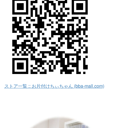
ストア一覧 :: お片付けちぃちゃん (bba-mall.com)