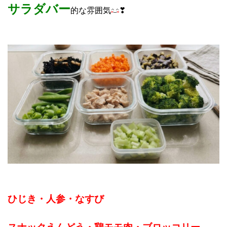
サラダバー
的な雰囲気
❣
ひじき・人参・なすび
スナックえんどう・鶏モモ肉・ブロッコリー