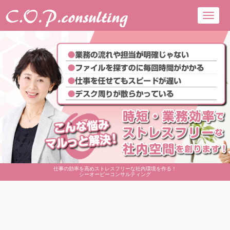
Toggl
navig
仕事の効率を高めストレスフリーな社内環境を作る！
シーオーピーコンサルティング