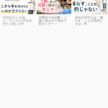
“片付けたいけれ
日曜日の日記帳～ご
会社の片付けは「減
ど…”どこから手を付
縁に恵まれて地元で
らす」ことが目的じ
けたら良いの⁈
初セミナー～
ゃない❣