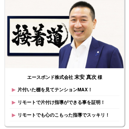
末安 真次
エースボンド株式会社
様
▶︎
片付いた棚を見てテンションMAX！
▶︎
リモートで片付け指導ができる事を証明！
▶︎
リモートでも心のこもった指導でスッキリ！