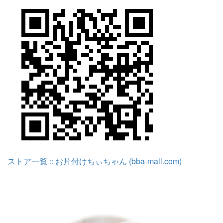
ストア一覧 :: お片付けちぃちゃん (bba-mall.com)