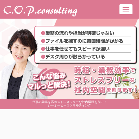
Toggl
navig
仕事の効率を高めストレスフリーな社内環境を作る！
シーオーピーコンサルティング