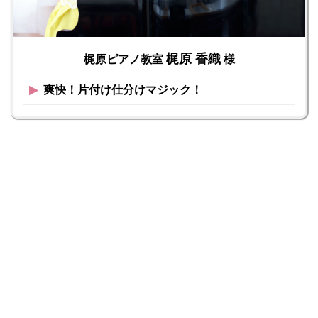
梶原 香織
梶原ピアノ教室
様
▶︎
爽快！片付け仕分けマジック！