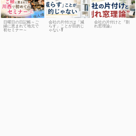
日曜日の日記帳～ご
会社の片付けは「減
会社の片付けと『割
縁に恵まれて地元で
らす」ことが目的じ
れ窓理論』
初セミナー～
ゃない❣