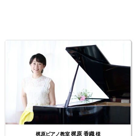
梶原 香織
梶原ピアノ教室
様