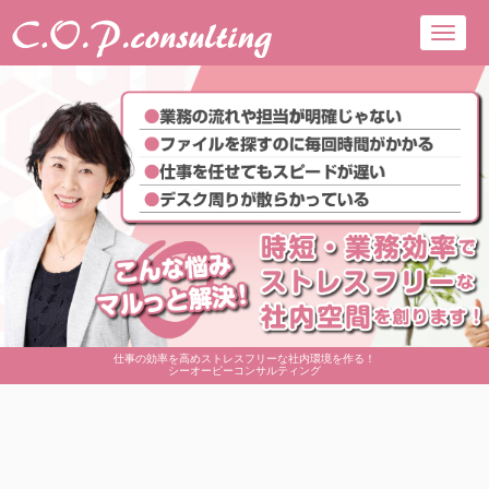
Toggl
navig
仕事の効率を高めストレスフリーな社内環境を作る！
シーオーピーコンサルティング