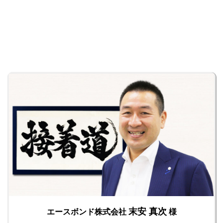
末安 真次
エースボンド株式会社
様