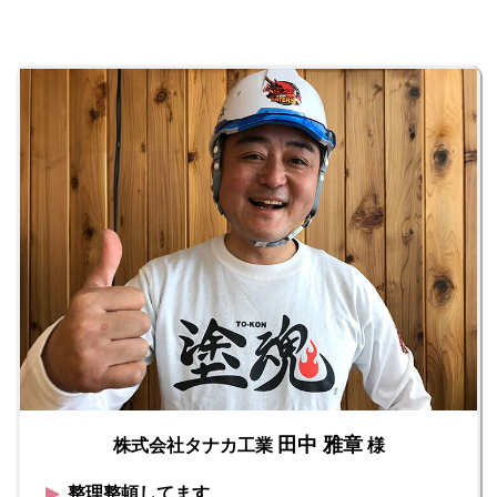
田中 雅章
株式会社タナカ工業
様
▶︎
整理整頓してます