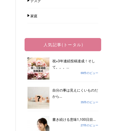
デスク
家庭
人気記事(トータル)
祝⋆3年連続投稿達成！そし
て。。。...
69件のビュー
自分の事は見えにくいものだ
から...
35件のビュー
書き続ける意味1,100日目...
27件のビュー