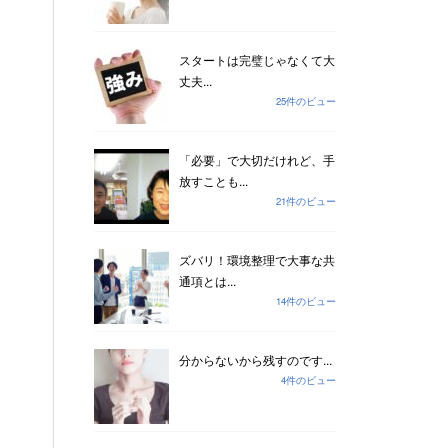
スタートは完璧じゃなくて大
丈夫...
25件のビュー
「必要」で大切だけれど、手
放すことも...
21件のビュー
ズバリ！環境整理で大事な共
通項とは...
14件のビュー
分からないから残すのです...
4件のビュー