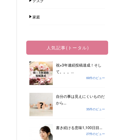
デスク
家庭
人気記事(トータル)
祝⋆3年連続投稿達成！そし
て。。。...
69件のビュー
自分の事は見えにくいものだ
から...
35件のビュー
書き続ける意味1,100日目...
27件のビュー