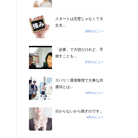
スタートは完璧じゃなくて大
丈夫...
25件のビュー
「必要」で大切だけれど、手
放すことも...
21件のビュー
ズバリ！環境整理で大事な共
通項とは...
14件のビュー
分からないから残すのです...
4件のビュー