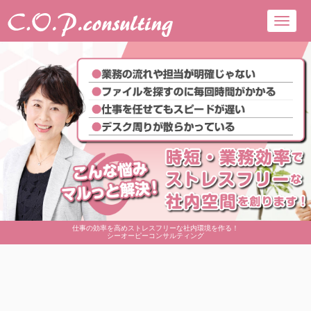
Toggl
navig
仕事の効率を高めストレスフリーな社内環境を作る！
シーオーピーコンサルティング