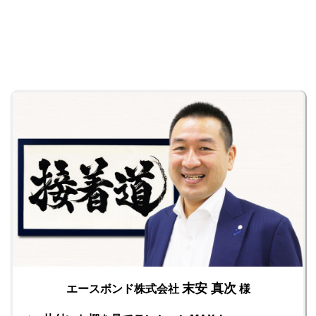
末安 真次
エースボンド株式会社
様