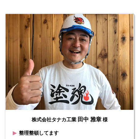
田中 雅章
株式会社タナカ工業
様
▶︎
整理整頓してます