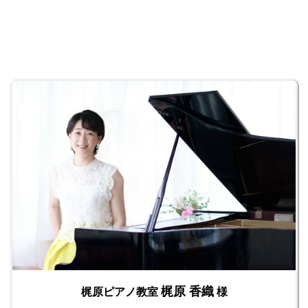
梶原 香織
梶原ピアノ教室
様