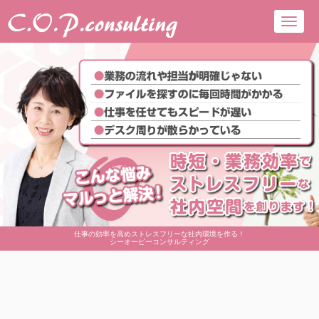
Toggl
navig
仕事の効率を高めストレスフリーな社内環境を作る！
シーオーピーコンサルティング