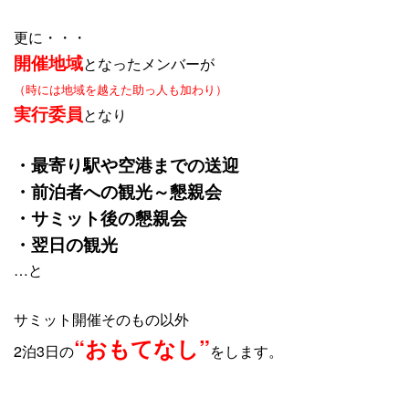
更に・・・
開催地域
となったメンバーが
（時には地域を越えた助っ人も加わり）
実行委員
となり
・最寄り駅や空港までの送迎
・前泊者への観光～懇親会
・サミット後の懇親会
・翌日の観光
…と
サミット開催そのもの以外
“おもてなし”
2泊3日の
をします。