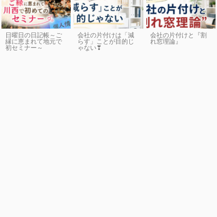
日曜日の日記帳～ご
会社の片付けは「減
会社の片付けと『割
縁に恵まれて地元で
らす」ことが目的じ
れ窓理論』
初セミナー～
ゃない❣