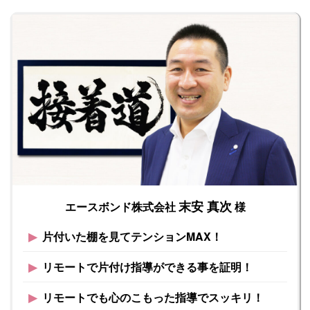
末安 真次
エースボンド株式会社
様
▶︎
片付いた棚を見てテンションMAX！
▶︎
リモートで片付け指導ができる事を証明！
▶︎
リモートでも心のこもった指導でスッキリ！