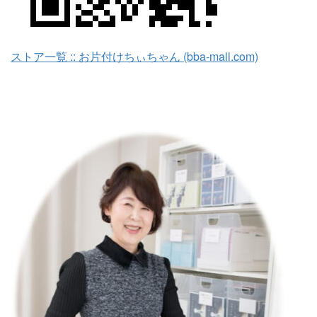
ストア一覧 :: お片付けちぃちゃん (bba-mall.com)