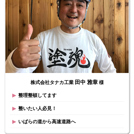
田中 雅章
株式会社タナカ工業
様
▶︎
整理整頓してます
▶︎
整いたい人必見！
▶︎
いばらの道から高速道路へ