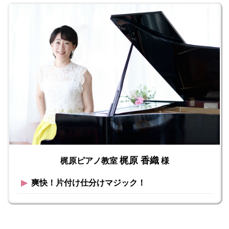
梶原 香織
梶原ピアノ教室
様
▶︎
爽快！片付け仕分けマジック！