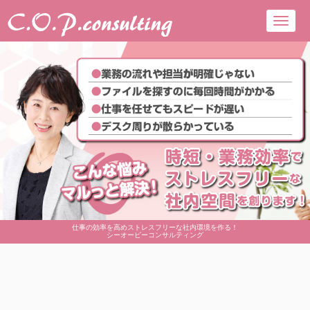
Toggl
navig
仕事の効率を高めストレスフリーな社内環境を作る！
シーオーピーコンサルティング