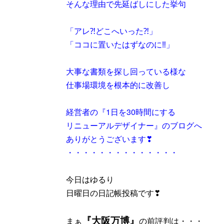
そんな理由で先延ばしにした挙句
「アレ⁈どこへいった⁈」
「ココに置いたはずなのに‼」
大事な書類を探し回っている様な
仕事場環境を根本的に改善し
経営者の『1日を30時間にする
リニューアルデザイナー』のブログへ
ありがとうございます❣
・・・・・・・・・・・・・・
今日はゆるり
日曜日の日記帳投稿です❣
『大阪万博』
まぁ
の前評判は・・・