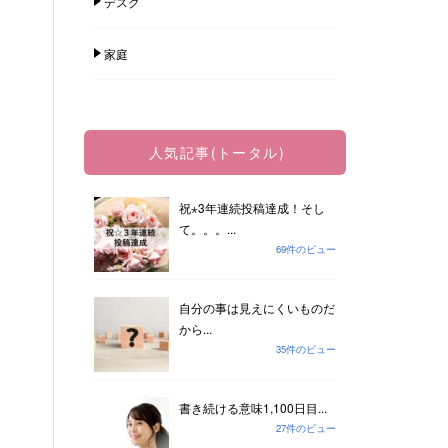
デスク
家庭
人気記事(トータル)
祝⋆3年連続投稿達成！そし
て。。。...
69件のビュー
自分の事は見えにくいものだ
から...
35件のビュー
書き続ける意味1,100日目...
27件のビュー