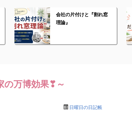
会社の片付けと『割れ窓
理論』
家の万博効果❣～
日曜日の日記帳