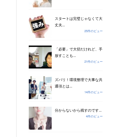
スタートは完璧じゃなくて大
丈夫...
25件のビュー
「必要」で大切だけれど、手
放すことも...
21件のビュー
ズバリ！環境整理で大事な共
通項とは...
14件のビュー
分からないから残すのです...
4件のビュー