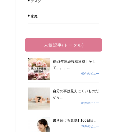
デスク
家庭
人気記事(トータル)
祝⋆3年連続投稿達成！そし
て。。。...
69件のビュー
自分の事は見えにくいものだ
から...
35件のビュー
書き続ける意味1,100日目...
27件のビュー