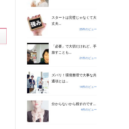
スタートは完璧じゃなくて大
丈夫...
25件のビュー
「必要」で大切だけれど、手
放すことも...
21件のビュー
ズバリ！環境整理で大事な共
通項とは...
14件のビュー
分からないから残すのです...
4件のビュー