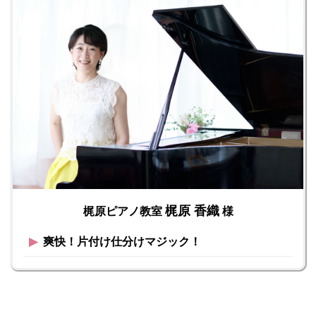
梶原 香織
梶原ピアノ教室
様
▶︎
爽快！片付け仕分けマジック！