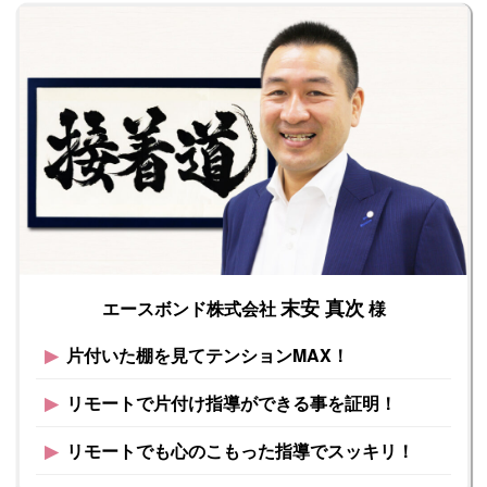
末安 真次
エースボンド株式会社
様
▶︎
片付いた棚を見てテンションMAX！
▶︎
リモートで片付け指導ができる事を証明！
▶︎
リモートでも心のこもった指導でスッキリ！