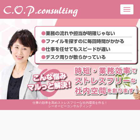
Toggl
navig
仕事の効率を高めストレスフリーな社内環境を作る！
シーオーピーコンサルティング