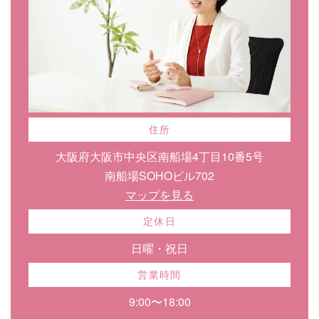
住所
大阪府大阪市中央区南船場4丁目10番5号
南船場SOHOビル702
マップを見る
定休日
日曜・祝日
営業時間
9:00〜18:00