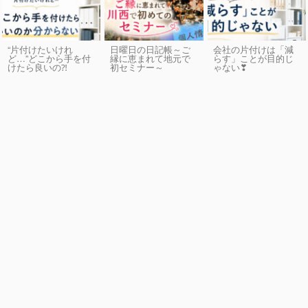
“片付けたいけれ
日曜日の日記帳～ご
会社の片付けは「減
ど…”どこから手を付
縁に恵まれて地元で
らす」ことが目的じ
けたら良いの⁈
初セミナー～
ゃない❣