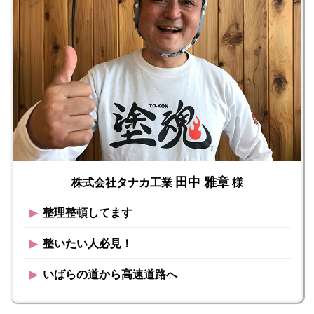
田中 雅章
株式会社タナカ工業
様
▶︎
整理整頓してます
▶︎
整いたい人必見！
▶︎
いばらの道から高速道路へ