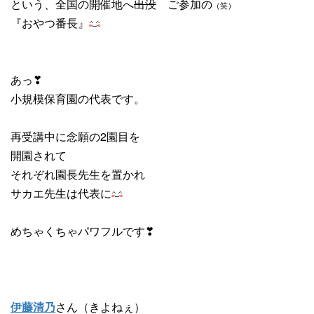
という、全国の開催地へ
出没
ご参加の
（笑）
『おやつ番長』
あっ❣
小規模保育園の代表です。
再受講中に念願の2園目を
開園されて
それぞれ園長先生を置かれ
サカエ先生は代表に
めちゃくちゃパワフルです❣
伊藤清乃
さん（きよねぇ）