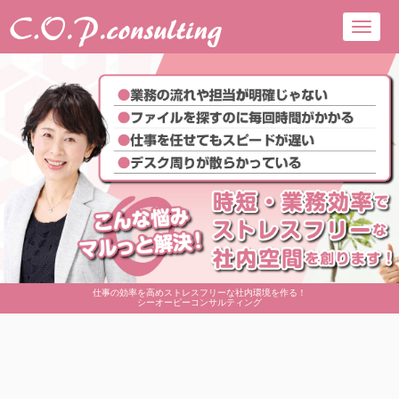
Toggl
navig
仕事の効率を高めストレスフリーな社内環境を作る！
シーオーピーコンサルティング