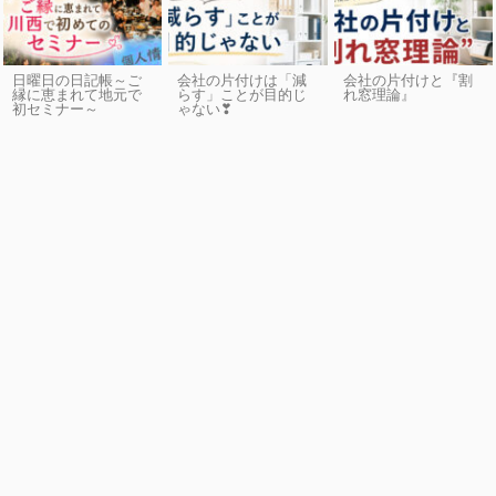
日曜日の日記帳～ご
会社の片付けは「減
会社の片付けと『割
縁に恵まれて地元で
らす」ことが目的じ
れ窓理論』
初セミナー～
ゃない❣