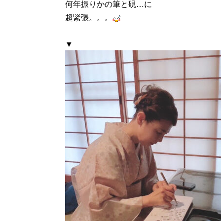
何年振りかの筆と硯…に
超緊張。。。
▼