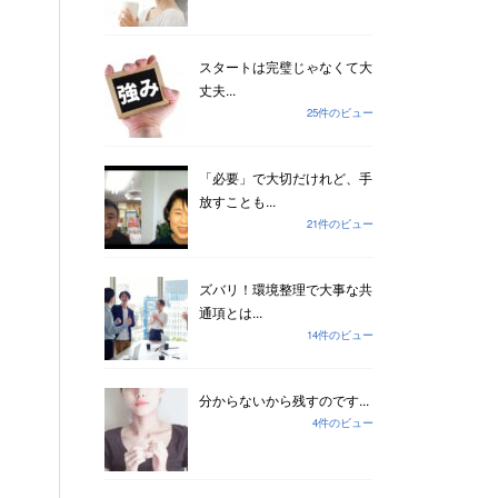
スタートは完璧じゃなくて大
丈夫...
25件のビュー
「必要」で大切だけれど、手
放すことも...
21件のビュー
ズバリ！環境整理で大事な共
通項とは...
14件のビュー
分からないから残すのです...
4件のビュー