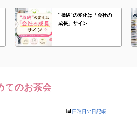
“収納”の変化は「会社の
成長」サイン
めてのお茶会
日曜日の日記帳