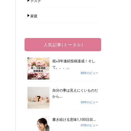
デスク
家庭
人気記事(トータル)
祝⋆3年連続投稿達成！そし
て。。。...
69件のビュー
自分の事は見えにくいものだ
から...
35件のビュー
書き続ける意味1,100日目...
27件のビュー