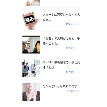
スタートは完璧じゃなくて大
丈夫...
25件のビュー
「必要」で大切だけれど、手
放すことも...
21件のビュー
ズバリ！環境整理で大事な共
通項とは...
14件のビュー
分からないから残すのです...
4件のビュー