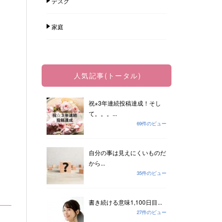
デスク
家庭
人気記事(トータル)
祝⋆3年連続投稿達成！そし
て。。。...
69件のビュー
自分の事は見えにくいものだ
から...
35件のビュー
書き続ける意味1,100日目...
27件のビュー