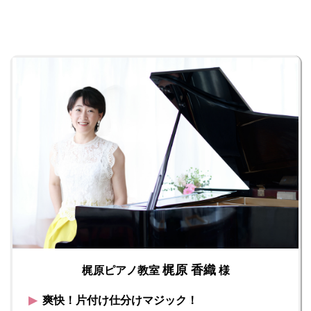
梶原 香織
梶原ピアノ教室
様
▶︎
爽快！片付け仕分けマジック！