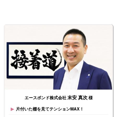
末安 真次
エースボンド株式会社
様
▶︎
片付いた棚を見てテンションMAX！