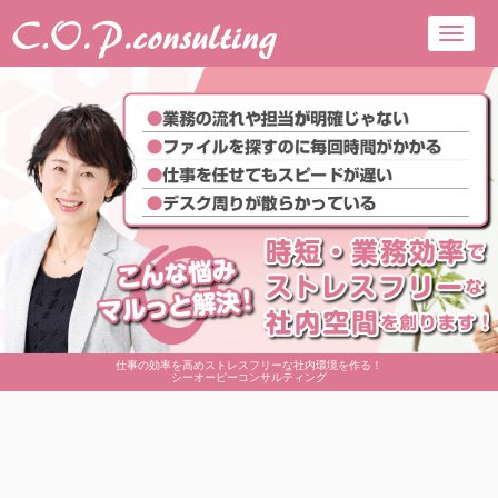
Toggl
navig
仕事の効率を高めストレスフリーな社内環境を作る！
シーオーピーコンサルティング