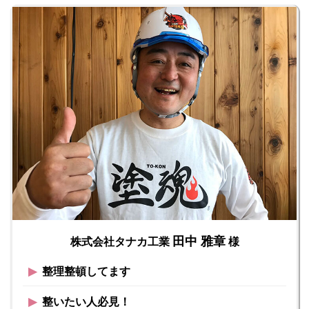
田中 雅章
株式会社タナカ工業
様
▶︎
整理整頓してます
▶︎
整いたい人必見！