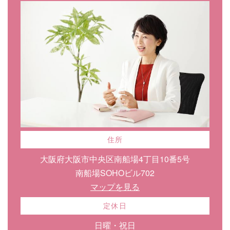
住所
大阪府大阪市中央区南船場4丁目10番5号
南船場SOHOビル702
マップを見る
定休日
日曜・祝日