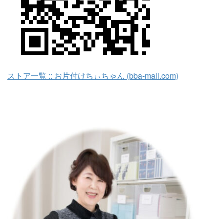
ストア一覧 :: お片付けちぃちゃん (bba-mall.com)