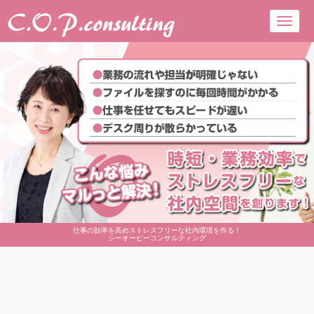
Toggl
navig
仕事の効率を高めストレスフリーな社内環境を作る！
シーオーピーコンサルティング