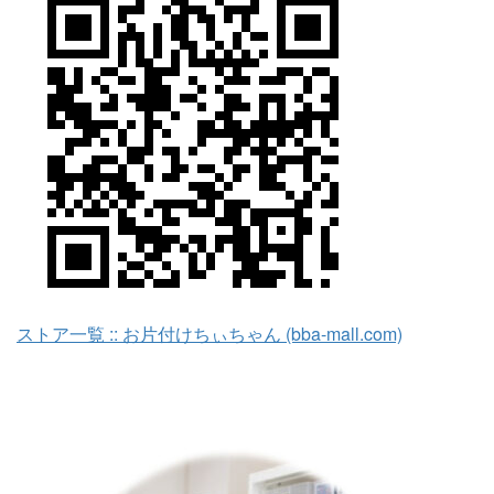
ストア一覧 :: お片付けちぃちゃん (bba-mall.com)