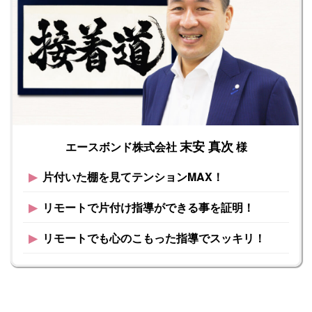
末安 真次
エースボンド株式会社
様
▶︎
片付いた棚を見てテンションMAX！
▶︎
リモートで片付け指導ができる事を証明！
▶︎
リモートでも心のこもった指導でスッキリ！