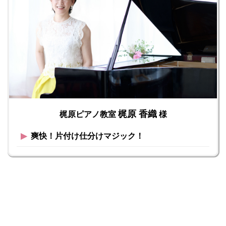
梶原 香織
梶原ピアノ教室
様
▶︎
爽快！片付け仕分けマジック！