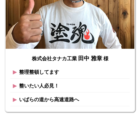
田中 雅章
株式会社タナカ工業
様
▶︎
整理整頓してます
▶︎
整いたい人必見！
▶︎
いばらの道から高速道路へ