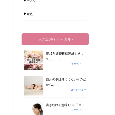
デスク
家庭
人気記事(トータル)
祝⋆3年連続投稿達成！そし
て。。。...
69件のビュー
自分の事は見えにくいものだ
から...
35件のビュー
書き続ける意味1,100日目...
27件のビュー