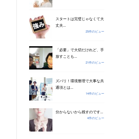
スタートは完璧じゃなくて大
丈夫...
25件のビュー
「必要」で大切だけれど、手
放すことも...
21件のビュー
ズバリ！環境整理で大事な共
通項とは...
14件のビュー
分からないから残すのです...
4件のビュー