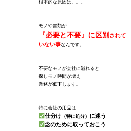
根本的な原因は。。。
モノや書類が
『必要と不要』に区別
されて
いない事
なんです。
不要なモノが会社に溢れると
探しモノ時間が増え
業務が低下します。
特に会社の用品は
仕分け
に迷う
（特に処分）
念のために取っておこう