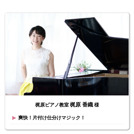
梶原 香織
梶原ピアノ教室
様
▶︎
爽快！片付け仕分けマジック！