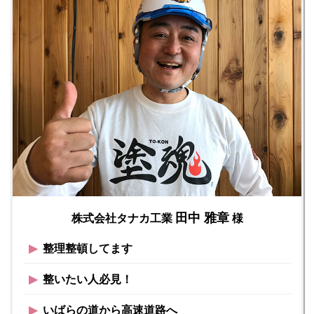
田中 雅章
株式会社タナカ工業
様
▶︎
整理整頓してます
▶︎
整いたい人必見！
▶︎
いばらの道から高速道路へ