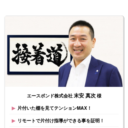
末安 真次
エースボンド株式会社
様
▶︎
片付いた棚を見てテンションMAX！
▶︎
リモートで片付け指導ができる事を証明！