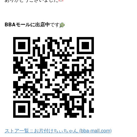
BBAモールに出店中
です
ストア一覧 :: お片付けちぃちゃん (bba-mall.com)