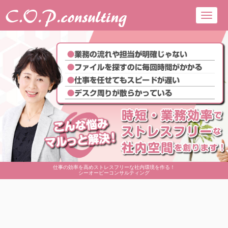
Toggl
navig
仕事の効率を高めストレスフリーな社内環境を作る！
シーオーピーコンサルティング