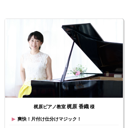
梶原 香織
梶原ピアノ教室
様
▶︎
爽快！片付け仕分けマジック！