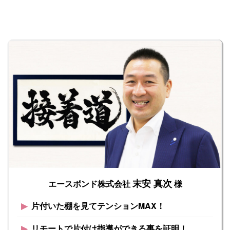
末安 真次
エースボンド株式会社
様
▶︎
片付いた棚を見てテンションMAX！
▶︎
リモートで片付け指導ができる事を証明！