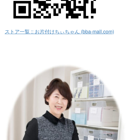
ストア一覧 :: お片付けちぃちゃん (bba-mall.com)