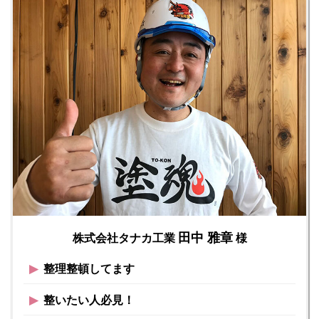
田中 雅章
株式会社タナカ工業
様
▶︎
整理整頓してます
▶︎
整いたい人必見！