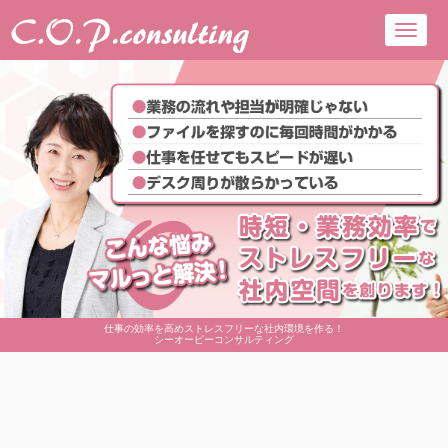
Toggl
navig
仕事の効率を高めストレスフリーな社内環境を作る！
シーオーピーコンサルティング