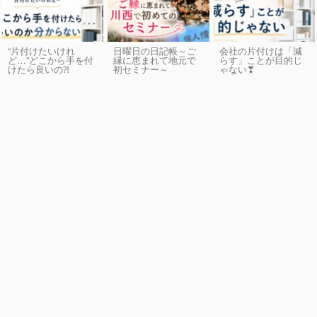
“片付けたいけれ
日曜日の日記帳～ご
会社の片付けは「減
ど…”どこから手を付
縁に恵まれて地元で
らす」ことが目的じ
けたら良いの⁈
初セミナー～
ゃない❣