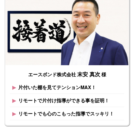
末安 真次
エースボンド株式会社
様
▶︎
片付いた棚を見てテンションMAX！
▶︎
リモートで片付け指導ができる事を証明！
▶︎
リモートでも心のこもった指導でスッキリ！