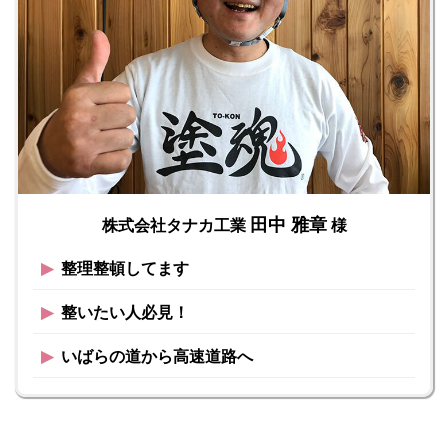
田中 雅章
株式会社タナカ工業
様
▶︎
整理整頓してます
▶︎
整いたい人必見！
▶︎
いばらの道から高速道路へ