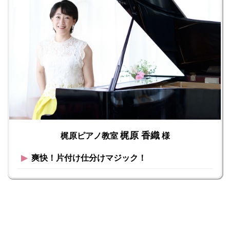
梶原 香織
梶原ピアノ教室
様
▶︎
爽快！片付け仕分けマジック！