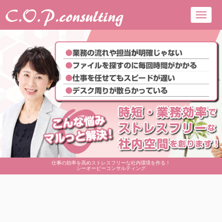
Toggl
navig
仕事の効率を高めストレスフリーな社内環境を作る！
シーオーピーコンサルティング