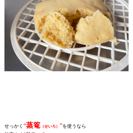
蒸篭
“
”
せっかく
を使うなら
（せいろ）