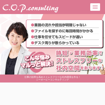
Toggl
navig
仕事の効率を高めストレスフリーな社内環境を作る！
シーオーピーコンサルティング