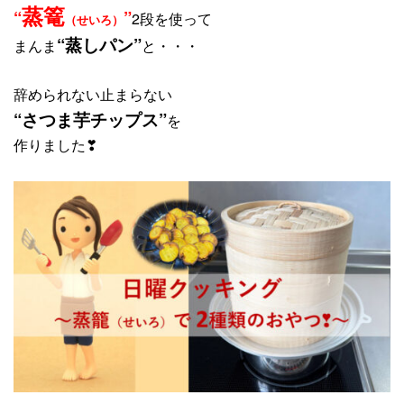
蒸篭
“
”
2段を使って
（せいろ）
“蒸しパン”
まんま
と・・・
辞められない止まらない
“さつま芋チップス”
を
作りました❣