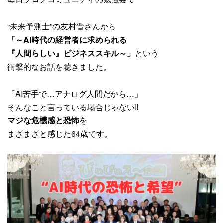
“未来予測士”の友村晋さんから
「～AI時代の経営者に求められる
『人間らしい』ビジネススキル～」
という
衝撃的なお話を聴きました。
「AI苦手で…アナログ人間だから…」
そんなこと言っている場合じゃない‼
マジな危機感と恐怖
を
まざまざと感じた64歳です。