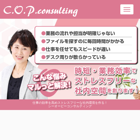
Toggl
navig
仕事の効率を高めストレスフリーな社内環境を作る！
シーオーピーコンサルティング