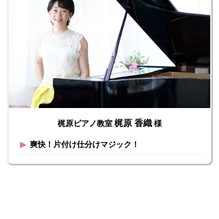
梶原 香織
梶原ピアノ教室
様
▶︎
爽快！片付け仕分けマジック！