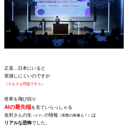
正直…日本にいると
実感しにくいのですが
（そもそも問題です⚠）
世界を飛び回り
AIの最先端
を見ていらっしゃる
友村さんの生
の情報
は
（実際の映像も！）
（ナマ）
リアルな恐怖
でした。