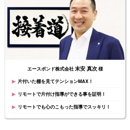
末安 真次
エースボンド株式会社
様
▶︎
片付いた棚を見てテンションMAX！
▶︎
リモートで片付け指導ができる事を証明！
▶︎
リモートでも心のこもった指導でスッキリ！