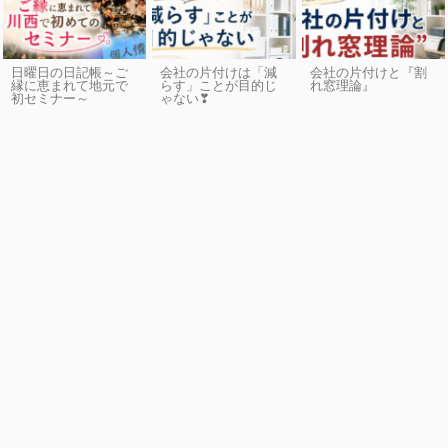
日曜日の日記帳～ご
会社の片付けは「減
会社の片付けと『割
縁に恵まれて地元で
らす」ことが目的じ
れ窓理論』
初セミナー～
ゃない❣