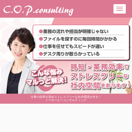
Toggl
navig
仕事の効率を高めストレスフリーな社内環境を作る！
シーオーピーコンサルティング