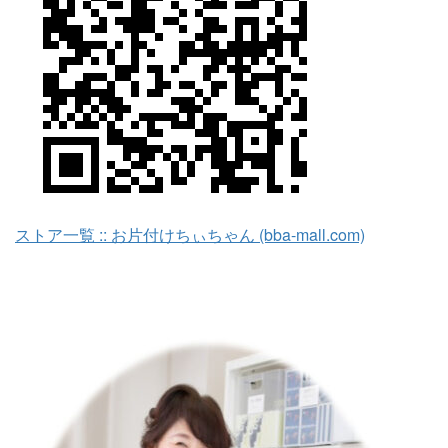
ストア一覧 :: お片付けちぃちゃん (bba-mall.com)