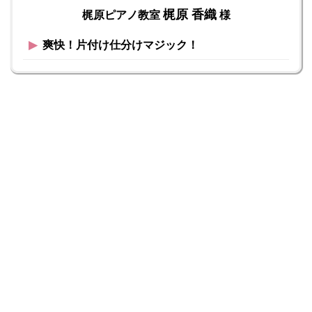
梶原 香織
梶原ピアノ教室
様
▶︎
爽快！片付け仕分けマジック！