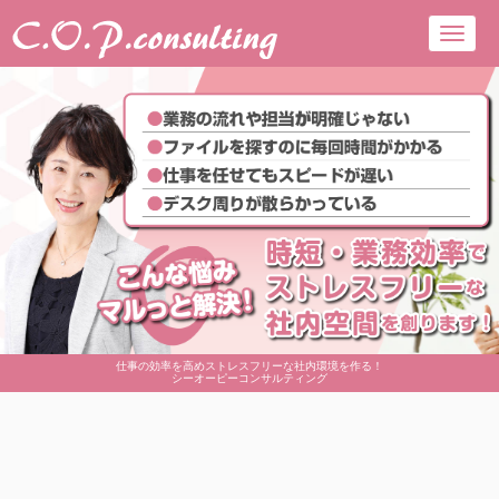
Toggl
navig
仕事の効率を高めストレスフリーな社内環境を作る！
シーオーピーコンサルティング