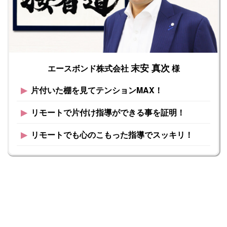
末安 真次
エースボンド株式会社
様
▶︎
片付いた棚を見てテンションMAX！
▶︎
リモートで片付け指導ができる事を証明！
▶︎
リモートでも心のこもった指導でスッキリ！