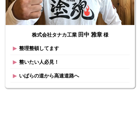
田中 雅章
株式会社タナカ工業
様
▶︎
整理整頓してます
▶︎
整いたい人必見！
▶︎
いばらの道から高速道路へ