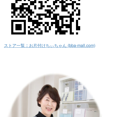
ストア一覧 :: お片付けちぃちゃん (bba-mall.com)