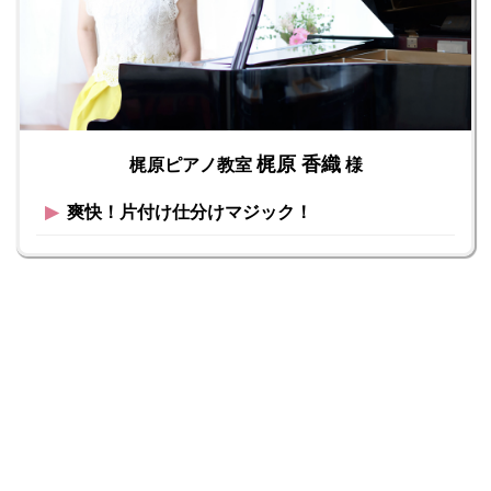
梶原 香織
梶原ピアノ教室
様
▶︎
爽快！片付け仕分けマジック！