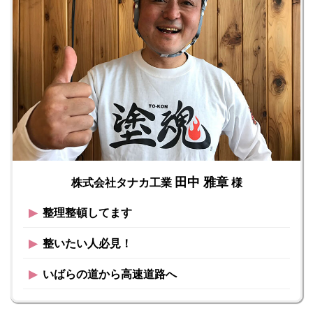
田中 雅章
株式会社タナカ工業
様
▶︎
整理整頓してます
▶︎
整いたい人必見！
▶︎
いばらの道から高速道路へ