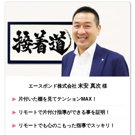
末安 真次
エースボンド株式会社
様
▶︎
片付いた棚を見てテンションMAX！
▶︎
リモートで片付け指導ができる事を証明！
▶︎
リモートでも心のこもった指導でスッキリ！