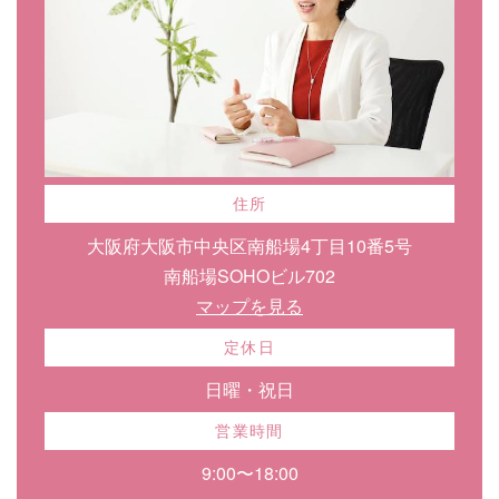
住所
大阪府大阪市中央区南船場4丁目10番5号
南船場SOHOビル702
マップを見る
定休日
日曜・祝日
営業時間
9:00〜18:00