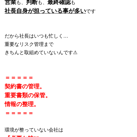
営業
判断
最終確認
も、
も、
も
社長自身が担っている事が多い
です
だから社長はいつも忙しく…
重要なリスク管理まで
きちんと取組めていないんです⚠
＝＝＝＝＝
契約書の管理。
重要書類の保管。
情報の整理。
＝＝＝＝＝
環境が整っていない会社は