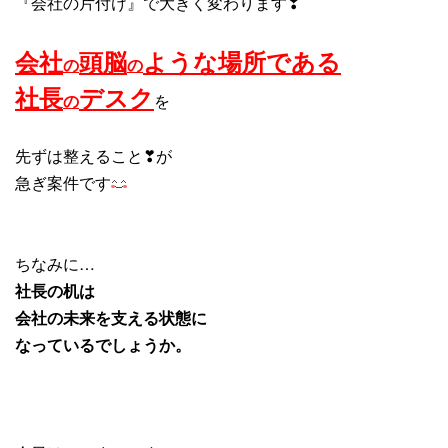
『会社の片付け』で大きく変わります❣
会社
頭脳
ような場所である
の
の
社長
デスク
の
を
先ずは整えること❣が
急ぎ案件です
ちなみに…
社長の机は
会社の未来を支える状態に
なっているでしょうか。