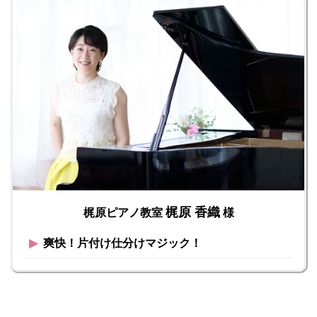
梶原 香織
梶原ピアノ教室
様
▶︎
爽快！片付け仕分けマジック！