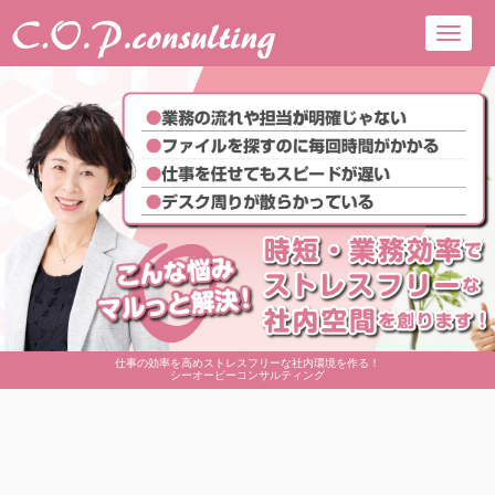
Toggl
navig
仕事の効率を高めストレスフリーな社内環境を作る！
シーオーピーコンサルティング