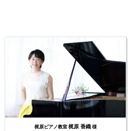
梶原 香織
梶原ピアノ教室
様