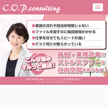
Toggl
navig
仕事の効率を高めストレスフリーな社内環境を作る！
シーオーピーコンサルティング