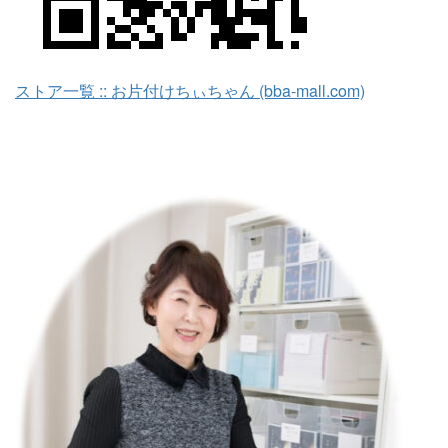
ストア一覧 :: お片付けちぃちゃん (bba-mall.com)