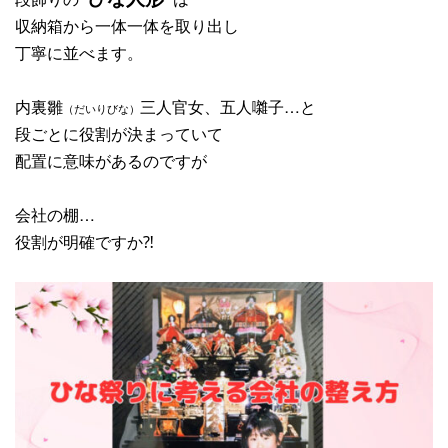
収納箱から一体一体を取り出し
丁寧に並べます。
内裏雛
三人官女、五人囃子…と
（だいりびな）
段ごとに役割が決まっていて
配置に意味があるのですが
会社の棚…
役割が明確ですか⁈