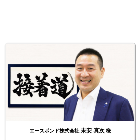
末安 真次
エースボンド株式会社
様