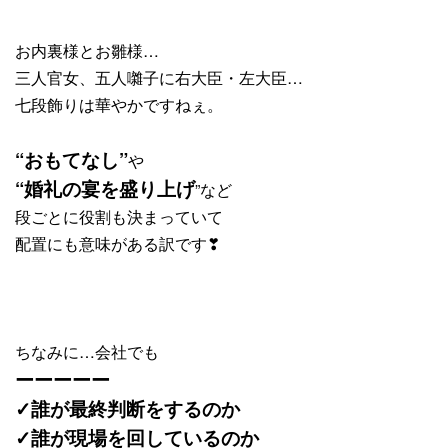
お内裏様とお雛様…
三人官女、五人囃子に右大臣・左大臣…
七段飾りは華やかですねぇ。
“おもてなし”
や
“婚礼の宴を盛り上げ
”など
段ごとに役割も決まっていて
配置にも意味がある訳です❣
ちなみに…会社でも
ーーーーー
✓誰が最終判断をするのか
✓誰が現場を回しているのか