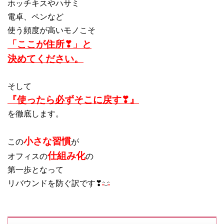
ホッチキスやハサミ
電卓、ペンなど
使う頻度が高いモノこそ
「ここが住所❣」と
決めてください。
そして
『使ったら必ずそこに戻す❣』
を徹底します。
小さな習慣
この
が
仕組み化
オフィスの
の
第一歩となって
リバウンドを防ぐ訳です❣