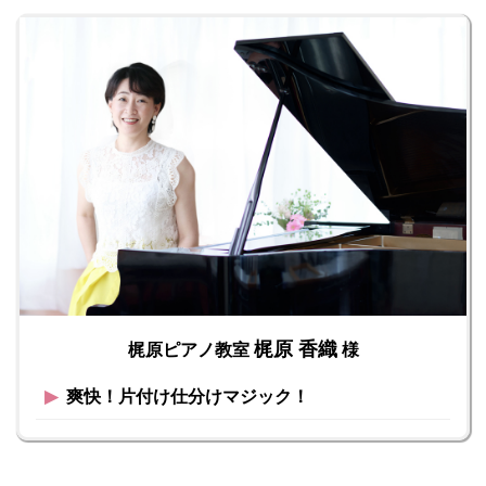
梶原 香織
梶原ピアノ教室
様
▶︎
爽快！片付け仕分けマジック！