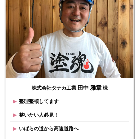
田中 雅章
株式会社タナカ工業
様
▶︎
整理整頓してます
▶︎
整いたい人必見！
▶︎
いばらの道から高速道路へ