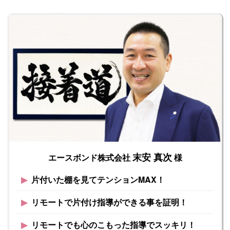
末安 真次
エースボンド株式会社
様
▶︎
片付いた棚を見てテンションMAX！
▶︎
リモートで片付け指導ができる事を証明！
▶︎
リモートでも心のこもった指導でスッキリ！