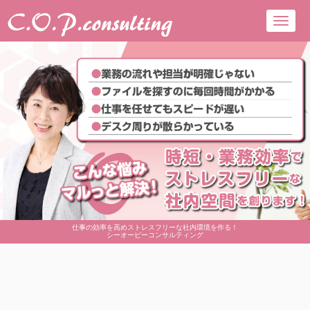
Toggl
navig
仕事の効率を高めストレスフリーな社内環境を作る！
シーオーピーコンサルティング