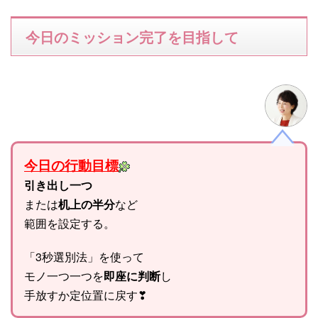
今日のミッション完了を目指して
今日の行動目標
引き出し一つ
または
机上の半分
など
範囲を設定する。
「3秒選別法」を使って
モノ一つ一つを
即座に判断
し
手放すか定位置に戻す❣