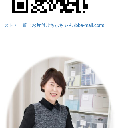
ストア一覧 :: お片付けちぃちゃん (bba-mall.com)