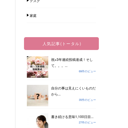
デスク
家庭
人気記事(トータル)
祝⋆3年連続投稿達成！そし
て。。。...
69件のビュー
自分の事は見えにくいものだ
から...
35件のビュー
書き続ける意味1,100日目...
27件のビュー