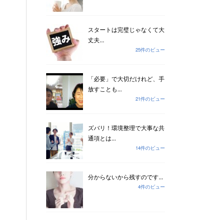
スタートは完璧じゃなくて大
丈夫...
25件のビュー
「必要」で大切だけれど、手
放すことも...
21件のビュー
ズバリ！環境整理で大事な共
通項とは...
14件のビュー
分からないから残すのです...
4件のビュー