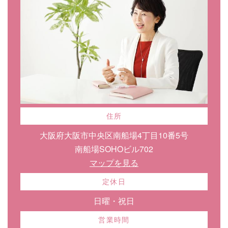
住所
大阪府大阪市中央区南船場4丁目10番5号
南船場SOHOビル702
マップを見る
定休日
日曜・祝日
営業時間