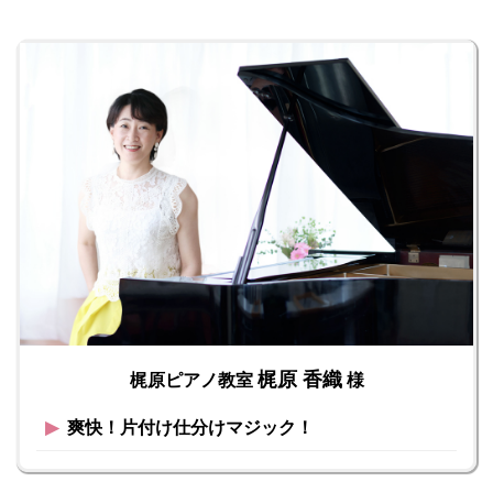
梶原 香織
梶原ピアノ教室
様
▶︎
爽快！片付け仕分けマジック！