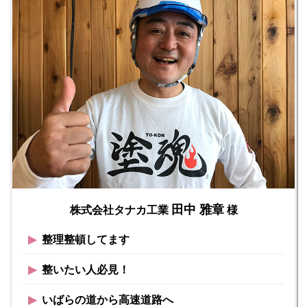
田中 雅章
株式会社タナカ工業
様
▶︎
整理整頓してます
▶︎
整いたい人必見！
▶︎
いばらの道から高速道路へ