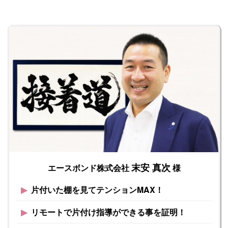
末安 真次
エースボンド株式会社
様
▶︎
片付いた棚を見てテンションMAX！
▶︎
リモートで片付け指導ができる事を証明！