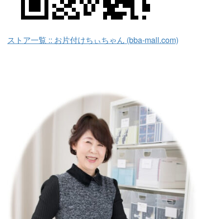
ストア一覧 :: お片付けちぃちゃん (bba-mall.com)