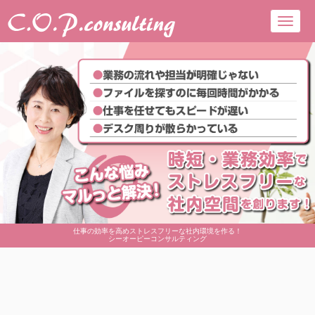
Toggl
navig
仕事の効率を高めストレスフリーな社内環境を作る！
シーオーピーコンサルティング