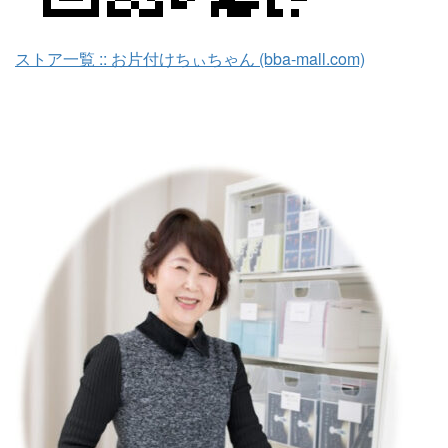
ストア一覧 :: お片付けちぃちゃん (bba-mall.com)