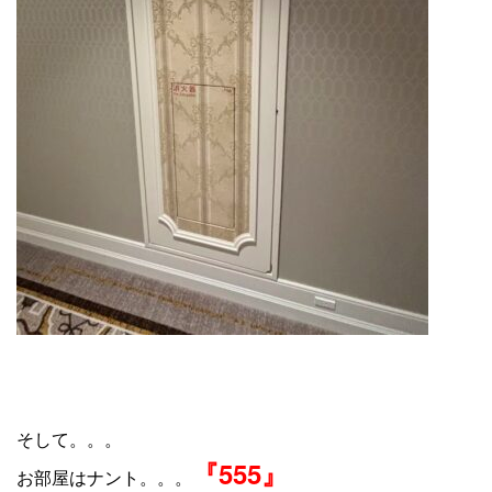
そして。。。
『555』
お部屋はナント。。。