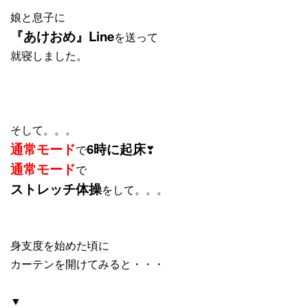
娘と息子に
『あけおめ』Line
を送って
就寝しました。
そして。。。
通常モード
6時に起床
で
❣
通常モード
で
ストレッチ体操
をして。。。
身支度を始めた頃に
カーテンを開けてみると・・・
▼