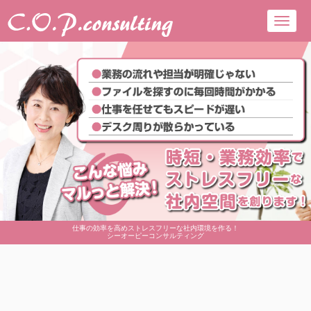
Toggl
navig
仕事の効率を高めストレスフリーな社内環境を作る！
シーオーピーコンサルティング