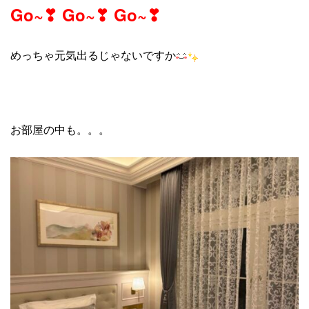
Go~
❣ Go~❣ Go~❣
めっちゃ元気出るじゃないですか
お部屋の中も。。。