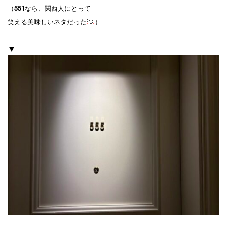
（
551
なら、関西人にとって
笑える美味しいネタだった
）
▼