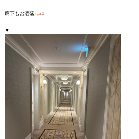
廊下もお洒落
▼