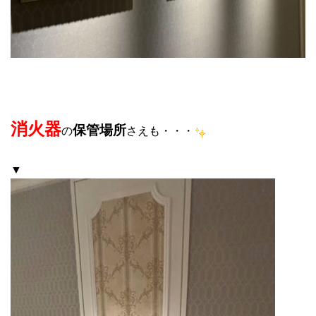
消火器
保管場所
の
さえも・・・
▼